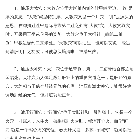
1、油压大敦穴：大敦穴位于大脚趾内侧的趾甲缝旁边。“敦”是
厚的意思，“大敦”就是特别厚。大敦穴又是一个井穴，“井”是源头的
意思。在脚拇趾趾甲边际最靠第二趾之外有“大敦”穴。大敦穴取穴
时，可采用正坐或仰卧的姿势，大敦穴位于大拇趾（靠第二趾一
侧）甲根边缘约二毫米处。“大敦穴”可以油压，也可以艾炙，能达
到清肝明目之功效，可使您头脑清晰，神清气爽。
2、油压太冲穴：太冲穴位于足背侧，第一、二跖骨结合部之前
凹陷处。太冲穴为人体足厥阴肝经上的重要穴道之一，是肝经的原
穴，大约相当于储存肝经元气的仓库，油压刺激太冲穴，能很好地
调动肝经的元气，使肝脏功能正常。
3、油压行间穴：“行间穴”位于大脚趾和二脚趾缝上。它是一个
火穴，肝属木，木生火，如果您肝火太旺，就泻其心火。而“行间
穴”就是一个泻心火的穴位。春天肝火盛，多揉“行间穴”，就可以把
心火从这里散出去了。