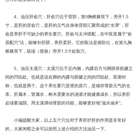
4、油压肝俞穴：肝俞穴位于背部，第9胸椎棘突下，旁开1.5
寸，是肝的背俞穴，是肝的元气在身体背部汇聚而成的“水潭”，肝
俞是养肝不可缺少的养生要穴。肝俞与太冲搭配，在中医里属于“俞
原配穴”法，能够补肝阴，养肝柔肝。它的取法是俯卧位，在第九胸
椎棘突下，筋缩（督脉）旁开1.5寸处取穴。
5、油压太溪穴：太溪穴位于足内侧，内踝后方与脚跟骨筋腱之
间的凹陷处。也就是说在脚的内踝与跟腱之间的凹陷处。双测对
称，也就是两个。这个养生要穴是肾的原穴，是储存肾脏元气的仓
库。肝属木，肾属水，树木需要水的浇灌才能健康成长，所以养肝
必须要滋阴。用太溪调动肾脏的功能，能够更好地“滋水涵木”。
小编提醒大家，以上五个穴位对于养肝护肝的作用是非常好
的，大家闲暇之余可以按照上述介绍的方法油压一下。