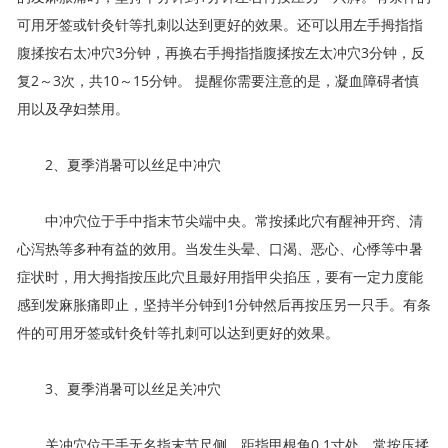
可用牙签或针灸针等扎刺以达到更好的效果。还可以用左手拇指指
腹揉按右太冲穴3分钟，再换右手拇指指腹揉按左太冲穴3分钟，反
复2～3次，共10～15分钟。 提醒你需要注意的是，凝血障碍者慎
用以及孕妇禁用。
2、夏季消暑可以丝足中冲穴
中冲穴位于手中指末节尖端中央。常按揉此穴有醒神开窍、清
心泻热等多种有益的效用。当发生头晕、口渴、恶心、心悸等中暑
症状时，用大拇指按压此穴且最好用指甲尖掐压，要有一定力度能
感到发麻胀痛即止，坚持半分钟到1分钟然后再按压另一只手。有条
件的可用牙签或针灸针等扎刺可以达到更好的效果。
3、夏季消暑可以丝足关冲穴
关冲穴位于手无名指末节尺侧，距指甲根角0.1寸处。常按压揉