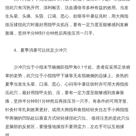
捏此穴有泻热开窍、清利喉舌、活血通络等多种有益的效用。当发
生头晕、头痛、头昏、口渴、恶心、欲呕等中暑征兆时，用大拇指
按压揉捏此穴时最好用指甲尖掐压，要有一定力度至能够感到发麻
胀痛，坚持半分钟到1分钟然后再按压另一只手。
4、夏季消暑可以丝足少冲穴
少冲穴位于小指末节桡侧距指甲角0.1寸处。患者应采用正坐俯
掌的姿势，此穴位于小指指甲下缘靠无名指桡侧的边缘上。炎热的
夏季当发生头晕、口渴、恶心、心闷等中暑症状时亦可用大拇指按
压此穴，最好用指甲尖掐、压，要有一定力度至能够感到发麻胀
痛，坚持半分钟到1分钟然后再按压另一只手。有条件的可用牙签、
针灸针等扎刺效果更好。或用大拇指和食指轻轻夹住左手小拇指指
甲两侧的凹陷处以垂直方式轻轻揉捏此穴位。 值得注意的是此穴位
是脑部的反射区，要慢慢地揉捏不要用蛮力，左右手可以互相揉
捏。