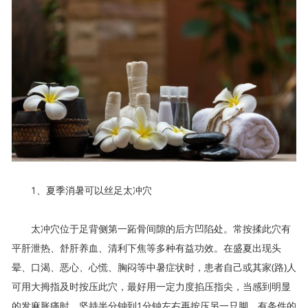
1、夏季消暑可以丝足太冲穴
太冲穴位于足背侧第一跖骨间隙的后方凹陷处。常按揉此穴有
平肝泄热、舒肝养血、清利下焦等多种有益功效。在盛夏出现头
晕、口渴、恶心、心慌、胸闷等中暑症状时，患者自己或其家(路)人
可用大拇指及时按压此穴，最好用一定力度掐压指尖，当感到明显
的发麻胀痛时，坚持半分钟到1分钟左右再按压另一只脚。有条件的